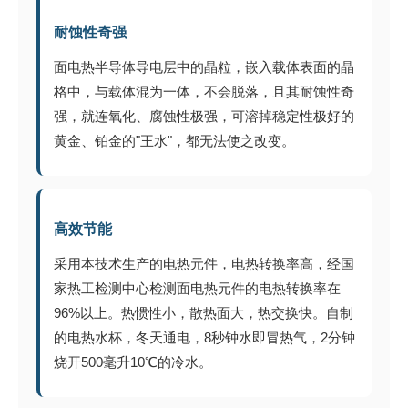
耐蚀性奇强
面电热半导体导电层中的晶粒，嵌入载体表面的晶
格中，与载体混为一体，不会脱落，且其耐蚀性奇
强，就连氧化、腐蚀性极强，可溶掉稳定性极好的
黄金、铂金的"王水"，都无法使之改变。
高效节能
采用本技术生产的电热元件，电热转换率高，经国
家热工检测中心检测面电热元件的电热转换率在
96%以上。热惯性小，散热面大，热交换快。自制
的电热水杯，冬天通电，8秒钟水即冒热气，2分钟
烧开500毫升10℃的冷水。